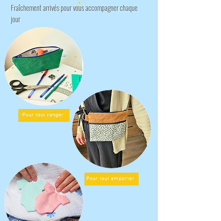
:
Fraîchement arrivés pour vous accompagner chaque
jour
Pour tout ranger
Pour tout emporter