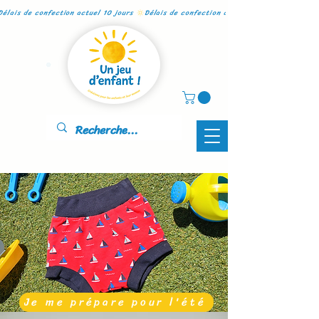
Délais de confection actuel 10 jours 
Je me prépare pour l'été