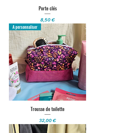
Porte clés
Prix
8,50 €
A personnaliser
Trousse de toilette
Prix
32,00 €