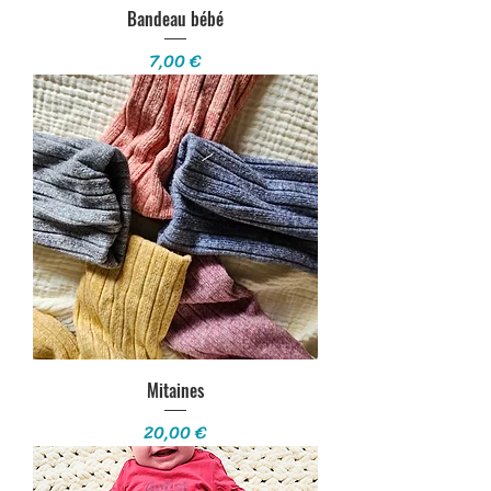
Bandeau bébé
Prix
7,00 €
Mitaines
Prix
20,00 €