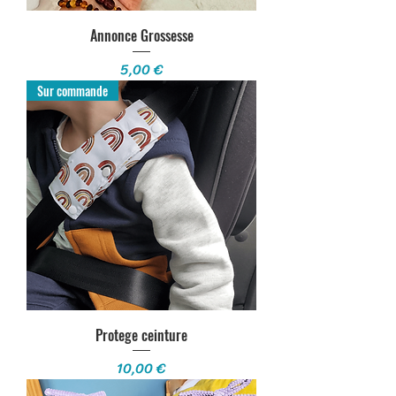
Annonce Grossesse
Prix
5,00 €
Sur commande
Protege ceinture
Prix
10,00 €