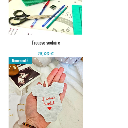
Trousse scolaire
Prix
18,00 €
Nouveauté