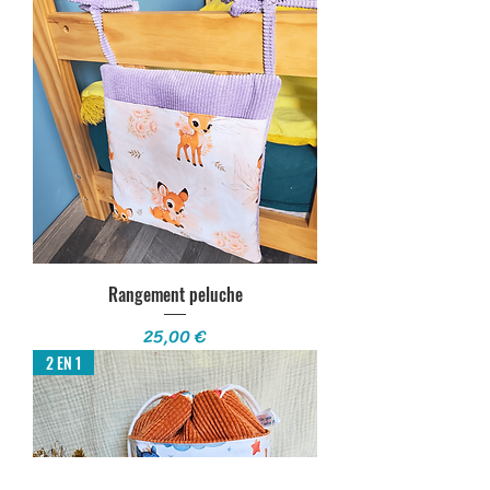
Rangement peluche
Prix
25,00 €
2 EN 1