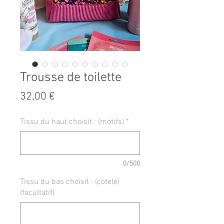
Trousse de toilette
Prix
32,00 €
Tissu du haut choisit : (motifs)
*
0/500
Tissu du bas choisit : (cotelé)
(facultatif)